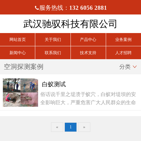
服务热线：
132 6056 2881

武汉驰驭科技有限公司
网站首页
关于我们
产品中心
业务案例
新闻中心
联系我们
技术支持
人才招聘
空洞探测案例
分类

白蚁测试
俗话说千里之堤溃于蚁穴，白蚁对堤坝的安
全影响巨大，严重危害广大人民群众的生命
财产安全。武汉驰驭科技自主研发的无线探
地雷达，能有效地对堤坝上的蚁穴隐患进行
探测。最近我公司工程人员用400MHZ雷达
«
1
»
对长江某堤坝...