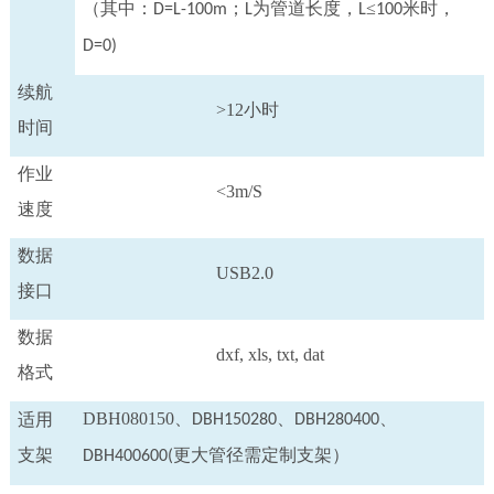
（其中：
；
为管道长度，
≤
米时，
D=L-100m
L
L
100
D=0)
续航
>12小时
时间
作业
<3m/S
速度
数据
USB2.0
接口
数据
dxf, xls, txt, dat
格式
DBH080150、
、
、
适用
DBH150280
DBH280400
支架
更大管径需定制支架）
DBH400600(