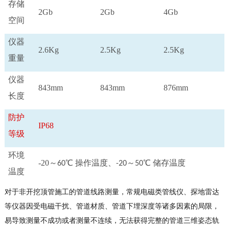
存储
2Gb
2Gb
4Gb
空间
仪器
2.6Kg
2.5Kg
2.5Kg
重量
仪器
843mm
843mm
876mm
长度
防护
IP68
等级
环境
-20～
℃ 操作温度、
～
℃ 储存温度
60
-20
50
温度
对于非开挖顶管施工的管道线路测量，常规电磁类管线仪、探地雷达
等仪器因受电磁干扰、管道材质、管道下埋深度等诸多因素的局限，
易导致测量不成功或者测量不连续，无法获得完整的管道三维姿态轨