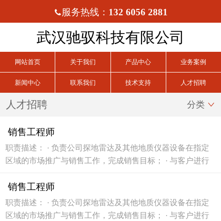
服务热线：
132 6056 2881

武汉驰驭科技有限公司
网站首页
关于我们
产品中心
业务案例
新闻中心
联系我们
技术支持
人才招聘
人才招聘
分类

销售工程师
职责描述： · 负责公司探地雷达及其他地质仪器设备在指定
区域的市场推广与销售工作，完成销售目标； · 与客户进行
技术沟通，提供售前技术支持和解决方案建议； · 维护现有
销售工程师
客户关系，拓展潜在客户资源，提升客户满意度； · 协同团
队完成市场调研及竞品分析，为产品优...
职责描述： · 负责公司探地雷达及其他地质仪器设备在指定
区域的市场推广与销售工作，完成销售目标； · 与客户进行