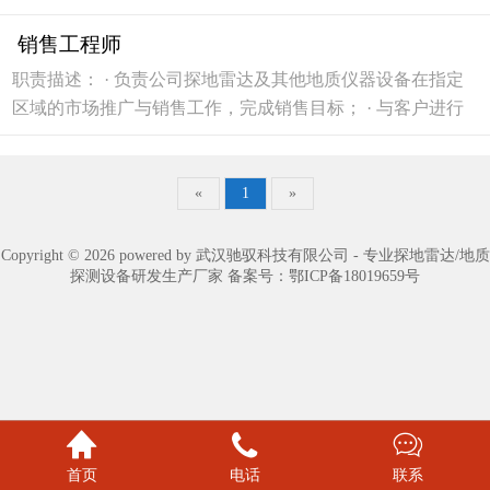
技术沟通，提供售前技术支持和解决方案建议； · 维护现有
销售工程师
客户关系，拓展潜在客户资源，提升客户满意度； · 协同团
队完成市场调研及竞品分析，为产...
职责描述： · 负责公司探地雷达及其他地质仪器设备在指定
区域的市场推广与销售工作，完成销售目标； · 与客户进行
技术沟通，提供售前技术支持和解决方案建议； · 维护现有
客户关系，拓展潜在客户资源，提升客户满意度； · 协同团
队完成市场调研及竞品分析，为产...
«
1
»
Copyright © 2026 powered by 武汉驰驭科技有限公司 - 专业探地雷达/地质
探测设备研发生产厂家 备案号：
鄂ICP备18019659号



首页
电话
联系