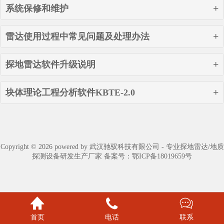
系统保修和维护
1.驰驭科技无线探地雷达系统提供一年国内保修，包括软件版本免费更新，免
雷达使用过程中常见问题及处理办法
费技术支持，自安装调试结束日起算；
2.驰驭科技负责整个系统的集成和随后的系统维护支持。驰驭科技无线探地雷
1. 打开探地雷达后，如果电源指示灯不亮，请先将电池充满。
探地雷达软件升级说明
达国内有备件，可以及时更换出现故障的模块，维修期间不影响工程任务进
2. 如果电脑第一次连接到雷达，需要设置电脑的网络：
度；
块体理论工程分析软件KBTE-2.0
、选择“帮
1
IP 地址： 192.168.2.X（X 为 2 到 254 的任意值）
子网掩码：255.255.255.0
助”
à
“在线升级”
默认网关：192.168.2.1
DNS：192.168.2.1
1、
软件主要功能特点和界面特征
Copyright © 2026 powered by 武汉驰驭科技有限公司 - 专业探地雷达/地质
探测设备研发生产厂家 备案号：
鄂ICP备18019659号
无线连接需要手动将电脑连接到雷达网络，并且设置电脑的网络密码是
（
1
）全空间极射赤平投影及分析：在图形上直接显示
gpr123456,无线的安全类型为：WPA2-个人，并且将网络信息存到电脑中。当下
节理锥类型、节理锥运动模式、忽略粘聚力的稳定系数及剩
次再打开雷达的时候，电脑会自动连接到雷达。当使用软件的“普通”和“高级”网
余滑动力；
络检测来判断网络正常与否时，如果超过 5 分钟网络仍不可用，请检查电池是



（
2
）复杂块体形态分析：不定位块体几何形态分析；
否电量不足或者重新启动雷达。
、检查更新
2
包括凹形块体在内的定位块体形态分析；
首页
电话
联系
3. 当设置参数时，如果出现“失败”字样， 请重新设置。如果同样的问题继续出