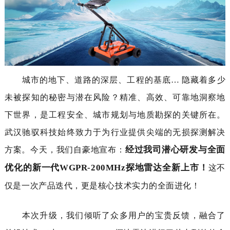
城市的地下、道路的深层、工程的基底
… 隐藏着多少
未被探知的秘密与潜在风险？精准、高效、可靠地洞察地
下世界，是工程安全、城市规划与地质勘探的关键所在。
武汉驰驭科技
始终致力于为行业提供尖端的无损探测解决
经过
我司
潜心研发与全面
方案。今天，我们自豪地宣布：
优化
的
新一代
WGPR-
200MHz探地雷达
全新上市
！
这不
仅是一次产品迭代
，
更是核心技术实力的全面进化！
本次升级，我们倾听了众多用户的宝贵反馈，融合了