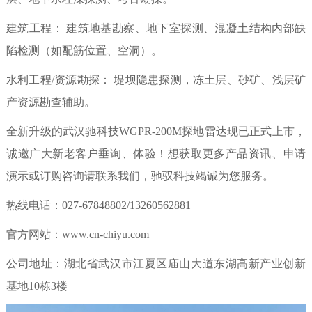
建筑工程：
建筑地基勘察、地下室探测、混凝土结构内部缺
陷检测（如配筋位置、空洞）。
水利工程
/资源勘探： 堤坝隐患探测，冻土层、砂矿、浅层矿
产资源勘查辅助。
全新升级的
武汉驰科技
WGPR-200M
探地雷达现已正式上市，
诚邀广大新老客户垂询、
体验！
想
获取更多
产品资讯、
申请
演示
或
订购咨询
请联系我们，驰驭科技竭诚为您服务。
热线电话：
027-67848802/13260562881
官方网站：
www.cn-chiyu.com
公司地址：湖北省武汉市江夏区庙山大道东湖高新产业创新
基地
10栋3楼